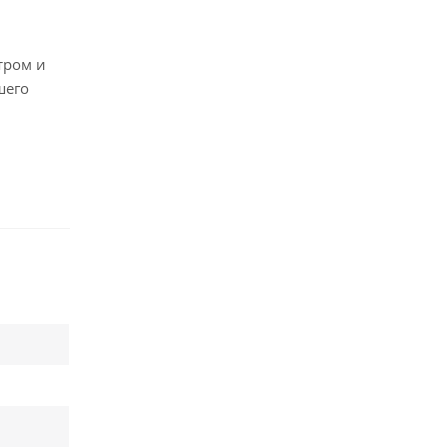
тром и
шего