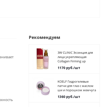
Рекомендуем
3W CLINIC Эссенция для
внивает
лица укрепляющая
Collagen Firming up
Essence, 50 мл
1170
руб.
/шт
KOELF Гидрогелевые
патчи для глаз с маслом
ши и порошком жемчуга
Pearl & Shea Butter Eye
1360
руб.
/шт
Patch (60 шт)
рхность