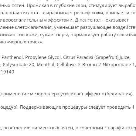
ных пятен. Проникая в глубокие слои, стимулирует вырабо
Молочная кислота – выравнивает рельеф кожи, очищает и с
тивовоспалительным эффектами. Д-пантенол – оказывает
ение клеток эпителия, уменьшает разрушающее воздейств
нивает тон кожи, сужает поры, нормализует работу сальных
ию «черных точек».
Panthenol, Propylene Glycol, Citrus Paradisi (Grapefruit) Juice,
 Polysorbate 20, Menthol, Cellulose, 2-Bromo-2-Nitropropane-1,
I 19140
(применение мезороллера усиливает эффект отбеливания).
процедур). Поддерживающие процедуры следует проводить 1 
к, осветлению пигментных пятен, в сочетании с парафиноте