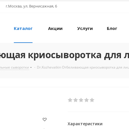
г.Москва, ул. Вернисажная, 6
Каталог
Акции
Услуги
Блог
ающая криосыворотка для 
льные сыворотки
-
Dr.Kozhevatkin Отбеливающая криосыворотка для ли
Характеристики