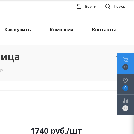
Войти
Поиск
Как купить
Компания
Контакты
лица
0
ца
0
0
1740
руб.
/шт