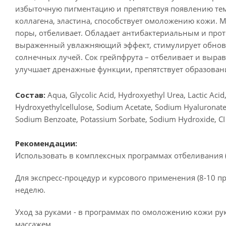
избыточную пигментацию и препятствуя появлению тем
коллагена, эластина, способствует омоложению кожи. 
поры, отбеливает. Обладает антибактериальным и про
выраженный увлажняющий эффект, стимулирует обновл
солнечных лучей. Сок грейпфрута – отбеливает и вырав
улучшает дренажные функции, препятствует образован
Состав:
Aqua, Glycolic Acid, Hydroxyethyl Urea, Lactic Acid, 
Hydroxyethylcellulose, Sodium Acetate, Sodium Hyaluronate,
Sodium Benzoate, Potassium Sorbate, Sodium Hydroxide, C
Рекомендации:
Использовать в комплексных программах отбеливания 
Для экспресс-процедур и курсового применения (8-10 
неделю.
Уход за руками - в программах по омоложению кожи ру
массажем.