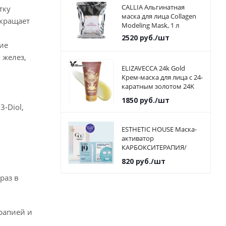
CALLIA Альгинатная
тку
маска для лица Collagen
окращает
Modeling Mask, 1 л
2520
руб.
/шт
ие
 желез,
ELIZAVECCA 24k Gold
Крем-маска для лица с 24-
каратным золотом 24K
GOLD CREAM MASK
1850
руб.
/шт
3-Diol,
ESTHETIC HOUSE Маска-
активатор
КАРБОКСИТЕРАПИЯ/
ПАУЧ SECRET19 CO2
820
руб.
/шт
Esthetic Formula Carbonic
Mask, 1шт
раз в
рапией и