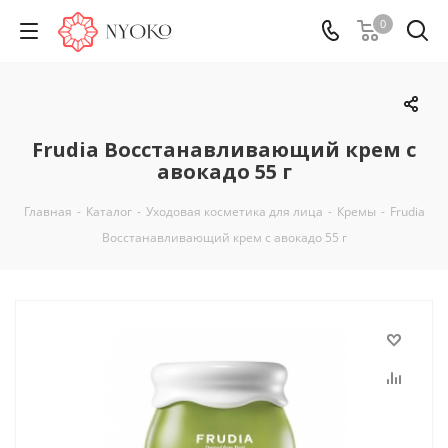
0
Frudia Восстанавливающий крем с
авокадо 55 г
Главная
-
Каталог
-
Уходовая косметика для лица
-
Кремы
-
Frudia
Восстанавливающий крем с авокадо 55 г