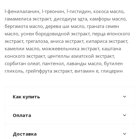
l-фенилаланин, l-треонин, l-гистидин, кокоса масло,
гамамелиса экстракт, дисодиум эдта, камфоры масло,
бергамота масло, дерева ши масло, граната семян
масло, уснеи бородовидной экстракт, перца японского
экстракт, трегалоза, аниса экстракт, кипариса экстракт,
камелии масло, можжевельника экстракт, каштана
конского экстракт, центеллы азиатской экстракт,
сорбитан олеат, пантенол, лаванды масло, бутилен
гликоль, грейпфрута экстракт, витамин е, глицерин
Как купить
Оплата
Доставка