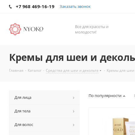
+7 968 469-16-19
Заказать звонок
Все для красоты и
молодости!
Кремы для шеи и деколь
Главная
-
Каталог
-
Средства для шеи и декольте
-
Кремы для шеи 
По популярности
Для лица
Для тела
Для волос