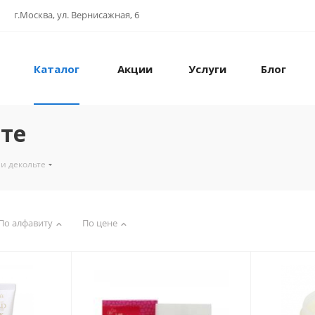
г.Москва, ул. Вернисажная, 6
Каталог
Акции
Услуги
Блог
те
и декольте
По алфавиту
По цене