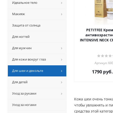
Идеальное тело
Макияж
Защита от солнца
PETITFEE Кре
антивозрастн
Для ногтей
INTENSIVE NECK C
Для мужчин
Для кожи вокруг глаз
Артикул: 60
Для шеи и декольте
1790
руб.
Для детей
Уход за руками
Кожа шеи очень тонка
Уход за ногами
чтобы увлажнять и п
средства этой катег