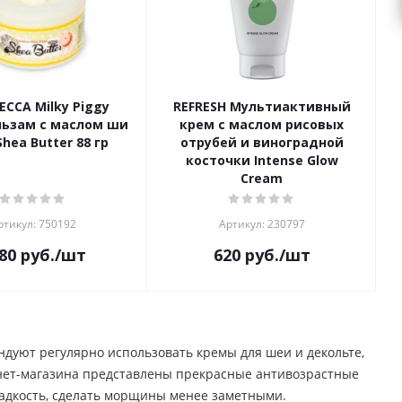
ECCA Milky Piggy
REFRESH Мультиактивный
льзам с маслом ши
крем с маслом рисовых
hea Butter 88 гр
отрубей и виноградной
косточки Intense Glow
Cream
ртикул: 750192
Артикул: 230797
80
руб.
/шт
620
руб.
/шт
дуют регулярно использовать кремы для шеи и декольте,
рнет-магазина представлены прекрасные антивозрастные
ладкость, сделать морщины менее заметными.