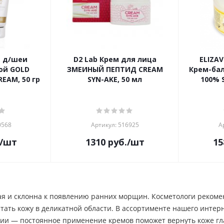
м д/шеи
D2 Lab Крем для лица
ELIZAV
ой GOLD
ЗМЕИНЫЙ ПЕПТИД CREAM
Крем-ба
REAM, 50 гр
SYN-AKE, 50 мл
100% S
0568
Артикул: 516925
А
/шт
1310
руб.
/шт
15
я и склонна к появлению ранних морщин. Косметологи рекомен
итать кожу в деликатной области. В ассортименте нашего инте
ории — постоянное применение кремов поможет вернуть коже г