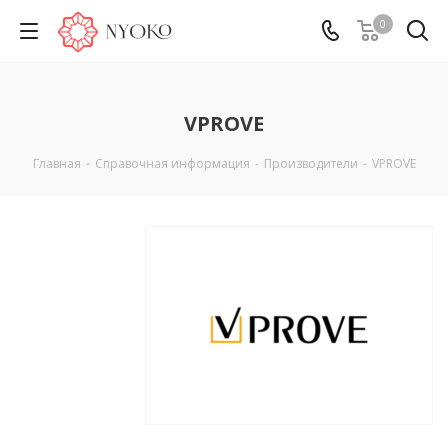
0
VPROVE
Главная
-
Справочная информация
-
Производители
-
VPROVE